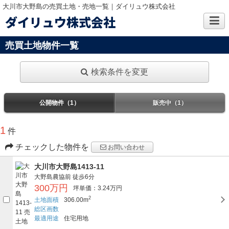
大川市大野島の売買土地・売地一覧｜ダイリュウ株式会社
ダイリュウ株式会社
売買土地物件一覧
検索条件を変更
公開物件（1）
販売中（1）
1
件
チェックした物件を
お問い合わせ
大川市大野島1413-11
大野島農協前
徒歩6分
300万円
坪単価：3.24万円
2
土地面積
306.00m
総区画数
最適用途
住宅用地