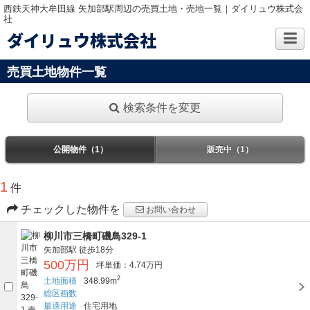
西鉄天神大牟田線 矢加部駅周辺の売買土地・売地一覧｜ダイリュウ株式会
社
ダイリュウ株式会社
売買土地物件一覧
検索条件を変更
公開物件（1）
販売中（1）
1
件
チェックした物件を
お問い合わせ
柳川市三橋町磯鳥329-1
矢加部駅
徒歩18分
500万円
坪単価：4.74万円
2
土地面積
348.99m
総区画数
最適用途
住宅用地