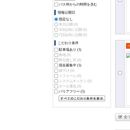
バス停からの時間を含む
情報公開日
指定なし
本日公開
(0)
3日以内に公開
(0)
7日以内に公開
(0)
こだわり条件
駐車場あり
(3)
売
角地
(0)
て
即引渡し可
(0)
現在募集中
(3)
値下げ
(0)
リフォーム
(0)
システムキッチン
(0)
オール電化
(0)
バリアフリー
(3)
すべてのこだわり条件を見る
全