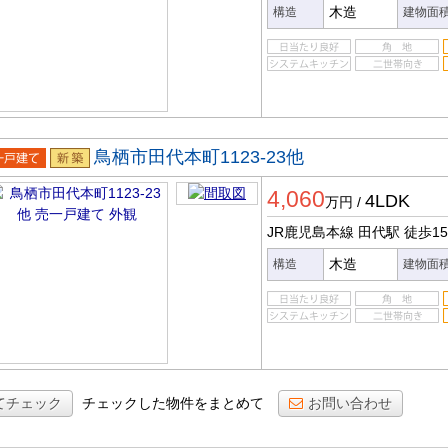
木造
構造
建物面
鳥栖市田代本町1123-23他
一戸建
新築
4,060
4LDK
万円
/
JR鹿児島本線 田代駅
徒歩1
木造
構造
建物面
てチェック
チェックした物件をまとめて
お問い合わせ