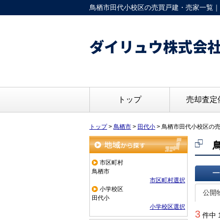
鳥栖市田代小校区の売買戸建・売家一覧｜
ダイリュウ株式会
トップ
売却査定
トップ
>
鳥栖市
>
田代小
>
鳥栖市田代小校区の
地域から探す
市区町村
鳥栖市
市区町村選択
一覧で
小学校区
公開
田代小
小学校区選択
3
件中 