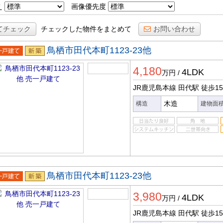
え
画像優先度
てチェック
チェックした物件をまとめて
お問い合わせ
鳥栖市田代本町1123-23他
一戸建
新築
4,180
4LDK
万円
/
JR鹿児島本線 田代駅
徒歩1
木造
構造
建物面
鳥栖市田代本町1123-23他
一戸建
新築
3,980
4LDK
万円
/
JR鹿児島本線 田代駅
徒歩1