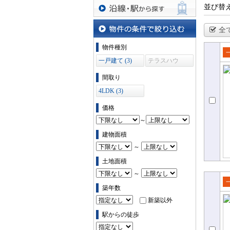
並び替
沿線・駅から探す
全
物件の条件で絞り込む
物件種別
一戸建て (3)
テラスハウ
売
ス (0)
て
間取り
4LDK (3)
価格
～
建物面積
～
土地面積
～
築年数
売
新築以外
て
駅からの徒歩