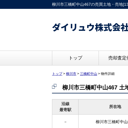
柳川市三橋町中山467の売買土地・売地[135
ダイリュウ株式会
トップ
売却査定
トップ
>
柳川市
>
三橋町中山
>
物件詳細
柳川市三橋町中山467 土
沿線
所在地
最寄駅
－
柳川市三橋町中山4