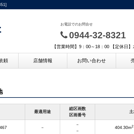
1]
社
お電話でのお問合せ
0944-32-8321
【営業時間】9：00～18：00 【定休
依頼
店舗情報
お問い合わせ
地
総区画数
最適用途
土
区画番号
－
2
67
－
404.30m
－