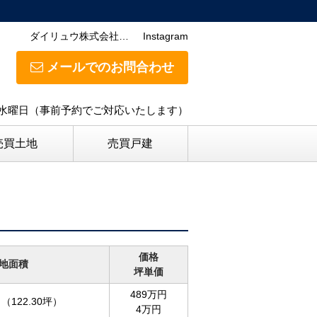
ダイリュウ株式会社…
Instagram
メールでのお問合わせ
日】水曜日（事前予約でご対応いたします）
売買土地
売買戸建
価格
地面積
坪単価
489万円
（122.30坪）
4万円