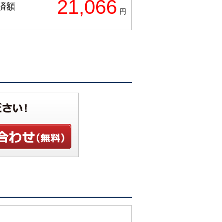
21,066
済額
円
せ