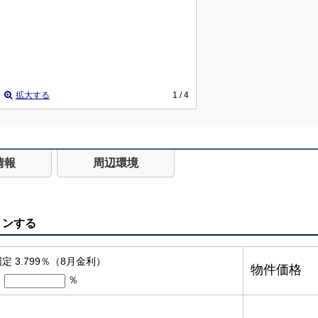
拡大する
1
/ 4
情報
周辺環境
ョンする
定 3.799％（8月金利）
物件価格
％